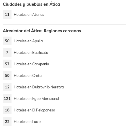
Ciudades y pueblos en Ática
11
Hoteles en Atenas
Alrededor del Ática: Regiones cercanas
50
Hoteles en Apulia
7
Hoteles en Basilicata
57
Hoteles en Campania
50
Hoteles en Creta
12
Hoteles en Dubrovnik-Neretva
121
Hoteles en Egeo Meridional
18
Hoteles en El Peloponeso
22
Hoteles en Lacio